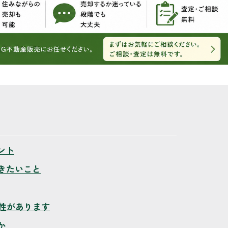
ント
きたいこと
能性があります
か